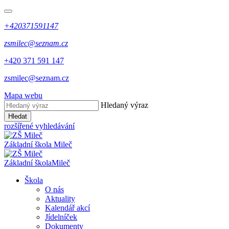
+420371591147
zsmilec@seznam.cz
+420 371 591 147
zsmilec@seznam.cz
Mapa webu
Hledaný výraz
Hledat
rozšířené vyhledávání
Základní škola
Mileč
Základní škola
Mileč
Škola
O nás
Aktuality
Kalendář akcí
Jídelníček
Dokumenty