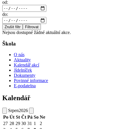
od:
do:
Zrušit filtr
Filtrovat
Nejsou dostupné žádné aktuální akce.
Škola
O nás
Aktuality
Kalendář akcí
Jídelníček
Dokumenty
Povinné informace
E-podatelna
Kalendář
Srpen
2026
Po
Út
St
Čt
Pá
So
Ne
27
28
29
30
31
1
2