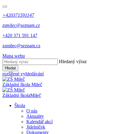
+420371591147
zsmilec@seznam.cz
+420 371 591 147
zsmilec@seznam.cz
Mapa webu
Hledaný výraz
Hledat
rozšířené vyhledávání
Základní škola
Mileč
Základní škola
Mileč
Škola
O nás
Aktuality
Kalendář akcí
Jídelníček
Dokumenty