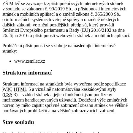
ZŠ Mileč se zavazuje k zpřístupnění svých internetových stránek
v souladu se zákonem č. 99/2019 Sb., o přístupnosti internetových
stránek a mobilních aplikací a o změně zákona č. 365/2000 Sb.,
o informačních systémech veřejné správy a o změně některých
dalších zákonů, ve znění pozdějších předpisů, který provádí
Směrnici Evropského parlamentu a Rady (EU) 2016/2102 ze dne
26. října 2016 o přístupnosti webových stránek a mobilních aplikací.
Prohlášení přístupnosti se vztahuje na následující internetové
stránky:
www.zsmilec.cz
Struktura informací
Struktura informací na stránkách byla vytvořena podle specifikace
W3C
HTML
5 a vizuálně naformátována kaskádovými styly
(
CSS
3) – vzhled stránek a jejich funkčnost jsou podřízeny
možnostem handicapovaných uživatelů. Dodržení výše zmíněných
norem by mělo zajistit správné zobrazení obsahu stránek ve většině
používaných prohlížečů a na většině zobrazovacích zařízení.
Stav souladu