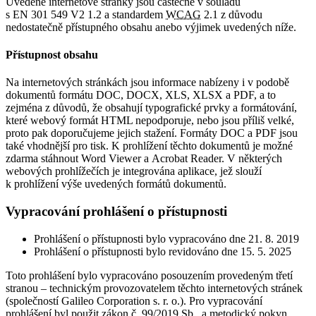
Uvedené internetové stránky jsou částečně v souladu
s EN 301 549 V2 1.2 a standardem
WCAG
2.1 z důvodu
nedostatečně přístupného obsahu anebo výjimek uvedených níže.
Přístupnost obsahu
Na internetových stránkách jsou informace nabízeny i v podobě
dokumentů formátu DOC, DOCX, XLS, XLSX a PDF, a to
zejména z důvodů, že obsahují typografické prvky a formátování,
které webový formát HTML nepodporuje, nebo jsou příliš velké,
proto pak doporučujeme jejich stažení. Formáty DOC a PDF jsou
také vhodnější pro tisk. K prohlížení těchto dokumentů je možné
zdarma stáhnout Word Viewer a Acrobat Reader. V některých
webových prohlížečích je integrována aplikace, jež slouží
k prohlížení výše uvedených formátů dokumentů.
Vypracování prohlášení o přístupnosti
Prohlášení o přístupnosti bylo vypracováno dne 21. 8. 2019
Prohlášení o přístupnosti bylo revidováno dne 15. 5. 2025
Toto prohlášení bylo vypracováno posouzením provedeným třetí
stranou – technickým provozovatelem těchto internetových stránek
(společností Galileo Corporation s. r. o.). Pro vypracování
prohlášení byl použit zákon č. 99/2019 Sb., a metodický pokyn