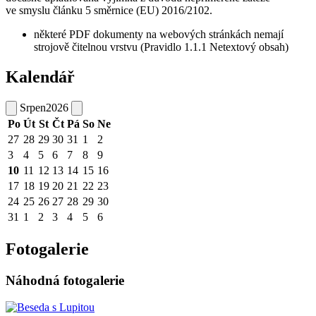
ve smyslu článku 5 směrnice (EU) 2016/2102.
některé PDF dokumenty na webových stránkách nemají
strojově čitelnou vrstvu (Pravidlo 1.1.1 Netextový obsah)
Kalendář
Srpen
2026
Po
Út
St
Čt
Pá
So
Ne
27
28
29
30
31
1
2
3
4
5
6
7
8
9
10
11
12
13
14
15
16
17
18
19
20
21
22
23
24
25
26
27
28
29
30
31
1
2
3
4
5
6
Fotogalerie
Náhodná fotogalerie