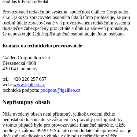
souhlas kdykoli odvolat.
Provozovatel redakčního systému, společnost Galileo Corporation
s.r.o., jakožto zpracovatel osobních údajů tímto prohlašuje, že jsou
osobní údaje zpracovávané v jí provozovaném redakčním systému
dostatečně zabezpečeny proti ztrátě a úniku a zároveň prohlašuje,
že neposkytuje žádné zpřístupněné osobní údaje třetím osobám.
Kontakt na technického provozovatele
Galileo Corporation s.r.o.
Březenecká 4808
430 04 Chomutov
tel.: +420 226 257 057
web:
www.igalileo.cz
technická podpora:
podpora@igalileo.cz
Nepřístupný obsah
Níže uvedený obsah není přístupný, jelikož uvedení těchto
nedostatků do souladu se zákonem a s pravidly přístupnosti by
v tomto případě bylo pro provozovatele finančně náročné, takže
podle § 7 zákona 99/2019 Sb. toto není dodatečně upravováno a je
dočasně uplatňována výjimka z důvodu nepřiměřené zátěže