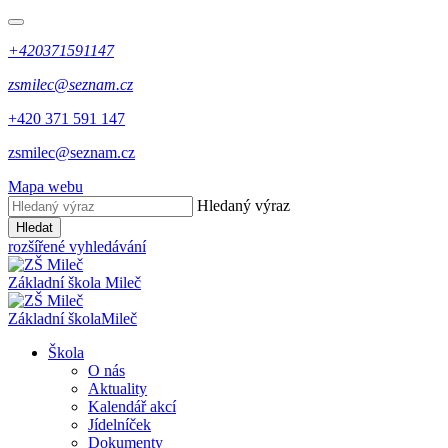
+420371591147
zsmilec@seznam.cz
+420 371 591 147
zsmilec@seznam.cz
Mapa webu
Hledaný výraz
Hledat
rozšířené vyhledávání
Základní škola
Mileč
Základní škola
Mileč
Škola
O nás
Aktuality
Kalendář akcí
Jídelníček
Dokumenty