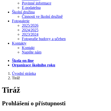
Povinné informace
E-podatelna
Školní družina
Činnosti ve školní družině
Fotogalerie
2025⁄2026
2024⁄2025
2023⁄2024
Fotografie budovy a učeben
Kontakty
Kontakt
Napište nám
Škola on-line
Organizace školního roku
Úvodní stránka
Tiráž
Tiráž
Prohlášení o přístupnosti