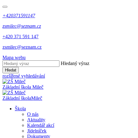
+420371591147
zsmilec@seznam.cz
+420 371 591 147
zsmilec@seznam.cz
Mapa webu
Hledaný výraz
Hledat
rozšířené vyhledávání
Základní škola
Mileč
Základní škola
Mileč
Škola
O nás
Aktuality
Kalendář akcí
Jídelníček
Dokumenty