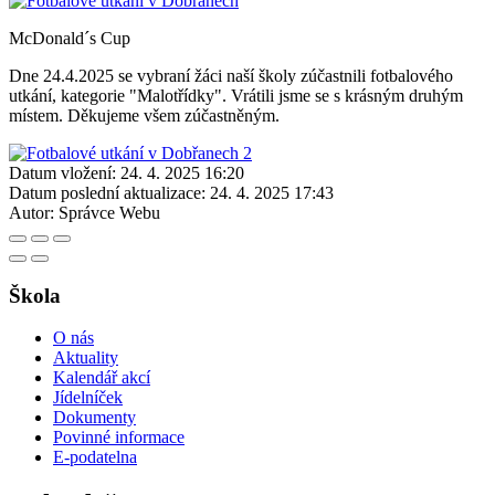
McDonald´s Cup
Dne 24.4.2025 se vybraní žáci naší školy zúčastnili fotbalového
utkání, kategorie "Malotřídky". Vrátili jsme se s krásným druhým
místem. Děkujeme všem zúčastněným.
Datum vložení:
24. 4. 2025 16:20
Datum poslední aktualizace:
24. 4. 2025 17:43
Autor:
Správce Webu
Škola
O nás
Aktuality
Kalendář akcí
Jídelníček
Dokumenty
Povinné informace
E-podatelna