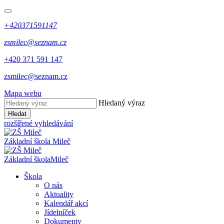
+420371591147
zsmilec@seznam.cz
+420 371 591 147
zsmilec@seznam.cz
Mapa webu
Hledaný výraz
Hledat
rozšířené vyhledávání
Základní škola
Mileč
Základní škola
Mileč
Škola
O nás
Aktuality
Kalendář akcí
Jídelníček
Dokumenty