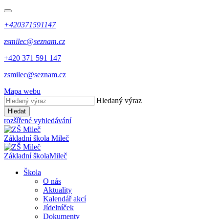
+420371591147
zsmilec@seznam.cz
+420 371 591 147
zsmilec@seznam.cz
Mapa webu
Hledaný výraz
Hledat
rozšířené vyhledávání
Základní škola
Mileč
Základní škola
Mileč
Škola
O nás
Aktuality
Kalendář akcí
Jídelníček
Dokumenty