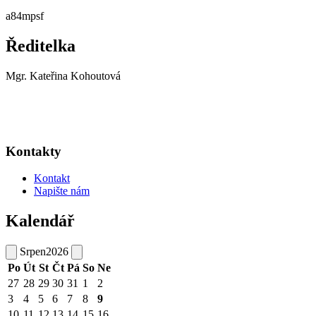
a84mpsf
Ředitelka
Mgr. Kateřina Kohoutová
Kontakty
Kontakt
Napište nám
Kalendář
Srpen
2026
Po
Út
St
Čt
Pá
So
Ne
27
28
29
30
31
1
2
3
4
5
6
7
8
9
10
11
12
13
14
15
16