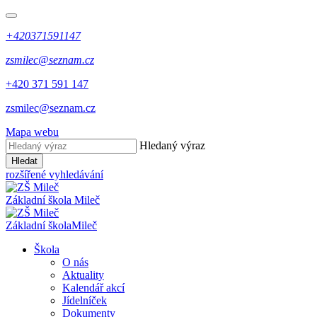
+420371591147
zsmilec@seznam.cz
+420 371 591 147
zsmilec@seznam.cz
Mapa webu
Hledaný výraz
Hledat
rozšířené vyhledávání
Základní škola
Mileč
Základní škola
Mileč
Škola
O nás
Aktuality
Kalendář akcí
Jídelníček
Dokumenty