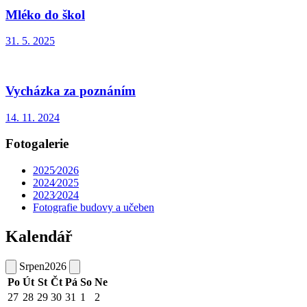
Mléko do škol
31. 5. 2025
Vycházka za poznáním
14. 11. 2024
Fotogalerie
2025⁄2026
2024⁄2025
2023⁄2024
Fotografie budovy a učeben
Kalendář
Srpen
2026
Po
Út
St
Čt
Pá
So
Ne
27
28
29
30
31
1
2