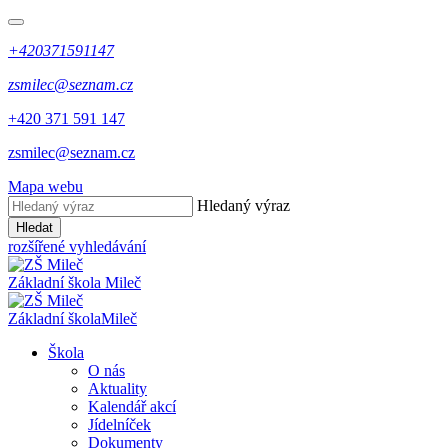
+420371591147
zsmilec@seznam.cz
+420 371 591 147
zsmilec@seznam.cz
Mapa webu
Hledaný výraz
Hledat
rozšířené vyhledávání
Základní škola
Mileč
Základní škola
Mileč
Škola
O nás
Aktuality
Kalendář akcí
Jídelníček
Dokumenty